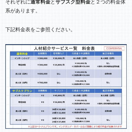
それぞれに
通常料金
と
サブスク型料金
と２つの料金体
系があります。
下記料金表をご参照ください。