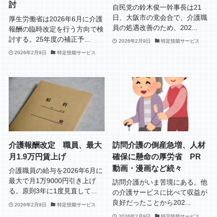
討
自民党の鈴木俊一幹事長は21
日、大阪市の党会合で、介護職
厚生労働省は2026年6月に介護
員の処遇改善のため、202...
報酬の臨時改定を行う方向で検
討する。25年度の補正予...
2026年2月9日
特定技能サービス
2026年2月9日
特定技能サービス
介護報酬改定 職員、最大
訪問介護の倒産急増、人材
月1.9万円賃上げ
確保に懸命の厚労省 PR
動画・漫画など続々
介護職員の給与を2026年6月に
最大で月1万9000円引き上げ
訪問介護がいま苦境にある。他
る。原則3年に1度見直して...
の介護サービスに比べて収益が
良好だったことから202...
2026年2月9日
特定技能サービス
2026年2月9日
特定技能サービス