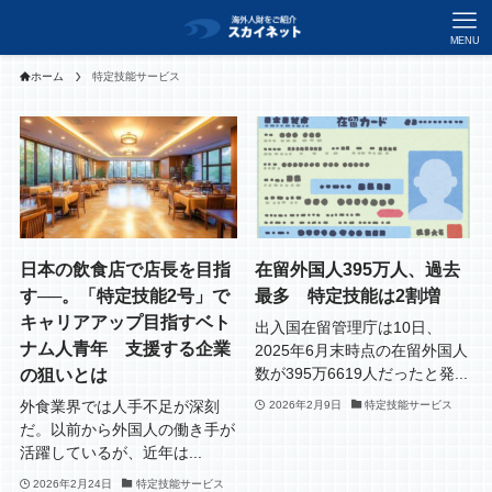
MENU
ホーム
特定技能サービス
日本の飲食店で店長を目指
在留外国人395万人、過去
す──。「特定技能2号」で
最多 特定技能は2割増
キャリアアップ目指すベト
出入国在留管理庁は10日、
ナム人青年 支援する企業
2025年6月末時点の在留外国人
の狙いとは
数が395万6619人だったと発...
外食業界では人手不足が深刻
2026年2月9日
特定技能サービス
だ。以前から外国人の働き手が
活躍しているが、近年は...
2026年2月24日
特定技能サービス