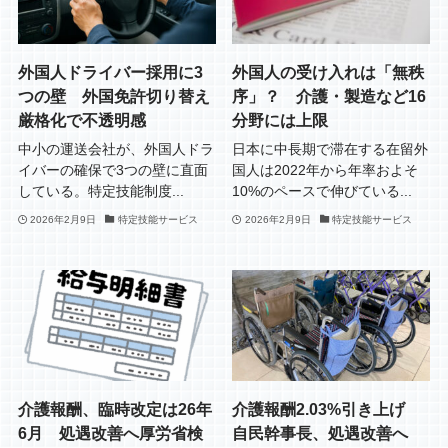
外国人ドライバー採用に3
外国人の受け入れは「無秩
つの壁 外国免許切り替え
序」？ 介護・製造など16
厳格化で不透明感
分野には上限
中小の運送会社が、外国人ドラ
日本に中長期で滞在する在留外
イバーの確保で3つの壁に直面
国人は2022年から年率およそ
している。特定技能制度...
10%のペースで伸びている...
2026年2月9日
特定技能サービス
2026年2月9日
特定技能サービス
介護報酬、臨時改定は26年
介護報酬2.03%引き上げ
6月 処遇改善へ厚労省検
自民幹事長、処遇改善へ