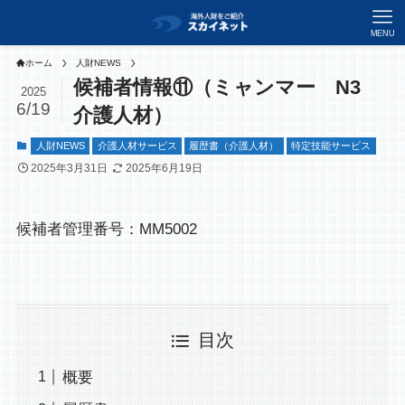
MENU
ホーム
人財NEWS
候補者情報⑪（ミャンマー N3
2025
6/19
介護人材）
人財NEWS
介護人材サービス
履歴書（介護人材）
特定技能サービス
2025年3月31日
2025年6月19日
候補者管理番号：MM5002
目次
概要