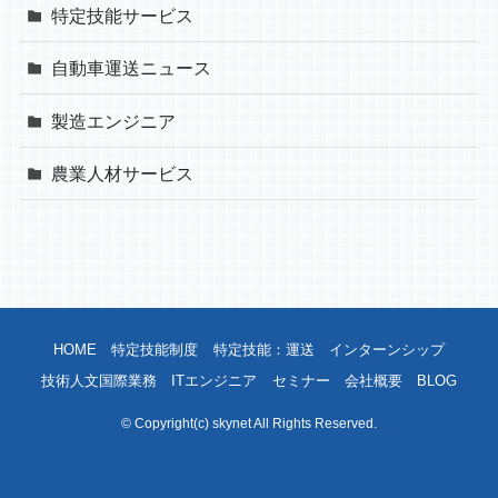
特定技能サービス
自動車運送ニュース
製造エンジニア
農業人材サービス
HOME
特定技能制度
特定技能：運送
インターンシップ
技術人文国際業務
ITエンジニア
セミナー
会社概要
BLOG
©
Copyright(c) skynet All Rights Reserved.