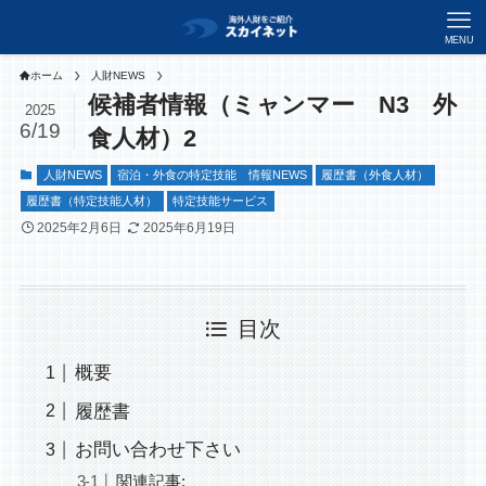
MENU
ホーム
人財NEWS
候補者情報（ミャンマー N3 外
2025
6/19
食人材）2
人財NEWS
宿泊・外食の特定技能 情報NEWS
履歴書（外食人材）
履歴書（特定技能人材）
特定技能サービス
2025年2月6日
2025年6月19日
目次
概要
履歴書
お問い合わせ下さい
関連記事: