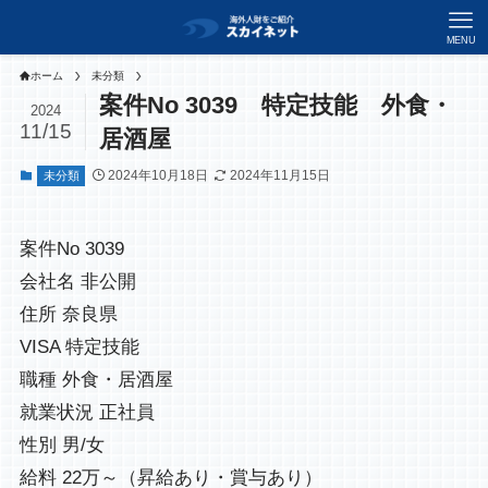
MENU
ホーム
未分類
案件No 3039 特定技能 外食・
2024
11/15
居酒屋
2024年10月18日
2024年11月15日
未分類
案件No 3039
会社名 非公開
住所 奈良県
VISA 特定技能
職種 外食・居酒屋
就業状況 正社員
性別 男/女
給料 22万～（昇給あり・賞与あり）