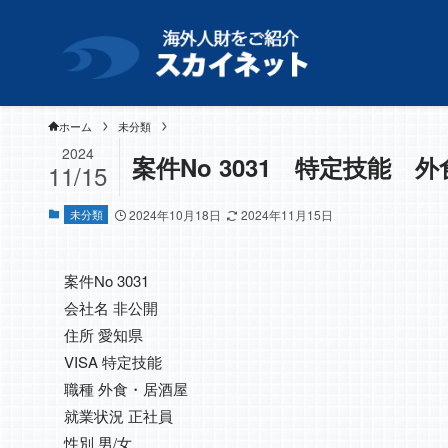
ホーム
未分類
2024
案件No 3031 特定技能 
11/15
未分類
2024年10月18日
2024年11月15日
案件No 3031
会社名 非公開
住所 愛知県
VISA 特定技能
職種 外食・居酒屋
就業状況 正社員
性別 男/女