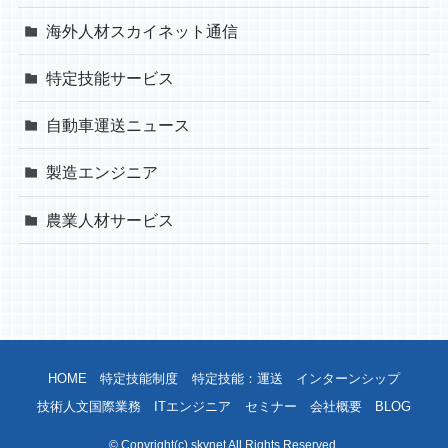
海外人材スカイネット通信
特定技能サービス
自動車運送ニュース
製造エンジニア
農業人材サービス
HOME
特定技能制度
特定技能：運送
インターンシップ
技術人文国際業務
ITエンジニア
セミナー
会社概要
BLOG
©
Copyright(c) skynet All Rights Reserved.