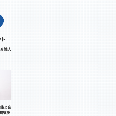
 介護人
技能と合
府閣議決