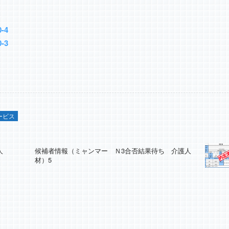
-4
-3
ービス
人
候補者情報（ミャンマー Ｎ3合否結果待ち 介護人
材）5