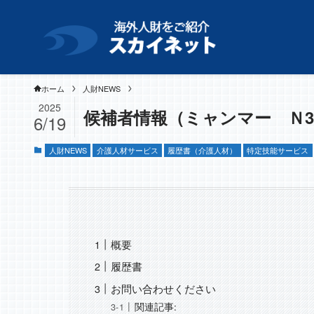
ホーム
人財NEWS
2025
候補者情報（ミャンマー Ｎ3
6/19
人財NEWS
介護人材サービス
履歴書（介護人材）
特定技能サービス
概要
履歴書
お問い合わせください
関連記事: